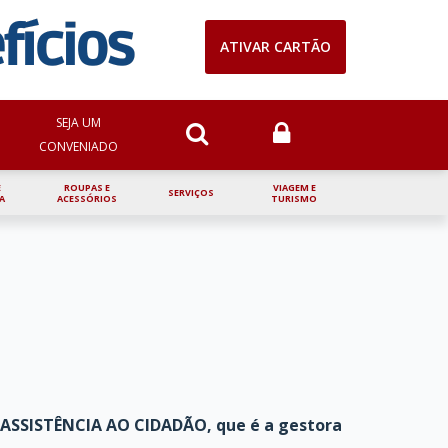
ATIVAR CARTÃO
NIOS
SEJA UM CONVENIADO
TENHA SEU CLUBE
SEJA UM
CONVENIADO
E
ROUPAS E
VIAGEM E
SERVIÇOS
A
ACESSÓRIOS
TURISMO
SSISTÊNCIA AO CIDADÃO, que é a gestora