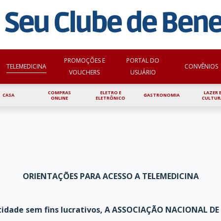
INÍCIO
QUEM SOMOS
CONVÊ
PROMOÇÕES E
PORTAL DO
TELEMEDICINA
CONVÊNIOS
VOUCHERS
USUÁRIO
COMPRAS
ELETRO E
LAZER 
CASA
GASTRONOMIA
ONLINE
ELETRÔNICO
CULTUR
ORIENTAÇÕES PARA ACESSO A TELEMEDICINA
dade sem fins lucrativos, A
ASSOCIAÇÃO NACIONAL DE A