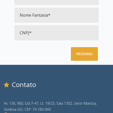
PRÓXIMO
Contato
Av. 136, 960, Qd. F-47, Lt. 19/23, Sala 1302, Setor Marista,
Goiânia-GO, CEP: 74.180-040